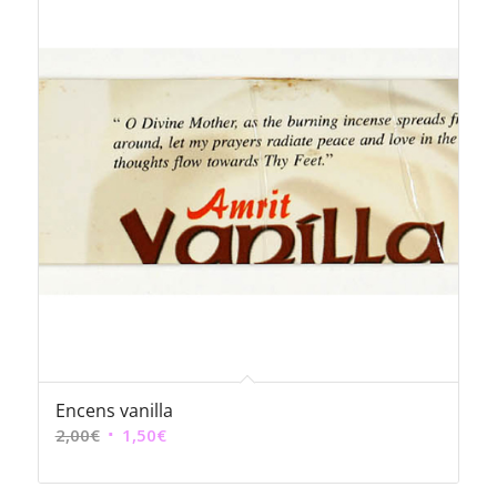
12,00€
Encens vanilla
Le
Le
2,00
€
1,50
€
prix
prix
initial
actuel