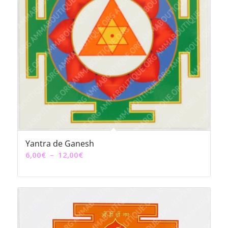
Yantra de Ganesh
Plage
6,00
€
–
12,00
€
de
prix :
6,00€
à
12,00€