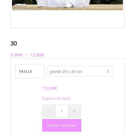
30
Plage
5,00
€
–
12,00
€
de
prix :
TAILLE
5,00€
à
12,00
€
12,00€
Rupture de stock
Ajouter au panier