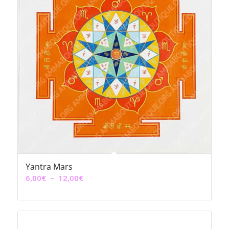
Yantra Mars
Plage
6,00
€
–
12,00
€
de
prix :
6,00€
à