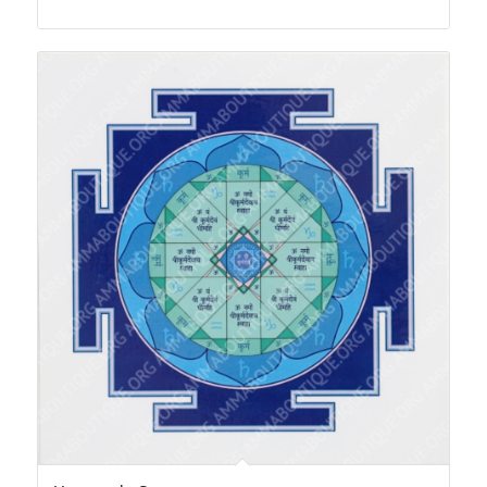
de
prix :
6,00€
à
12,00€