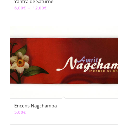
Yantra de Saturne
Plage
6,00
€
–
12,00
€
de
prix :
6,00€
à
12,00€
Encens Nagchampa
5,00
€