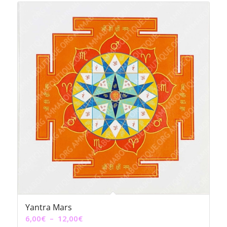
6,00€
à
12,00€
Yantra Mars
Plage
6,00
€
–
12,00
€