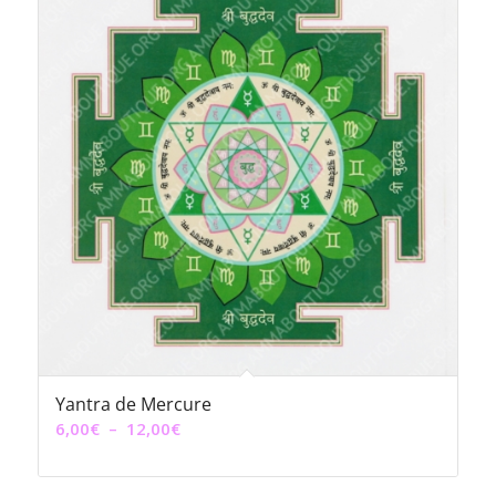
Yantra de Mercure
Plage
6,00
€
–
12,00
€
de
prix :