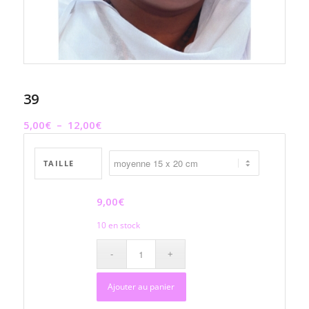
39
Plage
5,00
€
–
12,00
€
de
prix :
TAILLE
5,00€
à
9,00
€
12,00€
10 en stock
Ajouter au panier