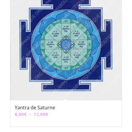
Yantra de Saturne
Plage
6,00
€
–
12,00
€
de
prix :