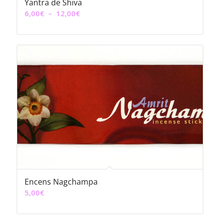
Yantra de Shiva
Plage
6,00
€
–
12,00
€
de
prix :
6,00€
à
12,00€
Encens Nagchampa
5,00
€