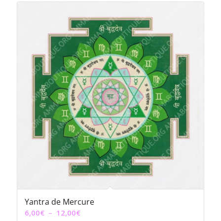
6,00€
à
12,00€
Yantra de Mercure
Plage
6,00
€
–
12,00
€