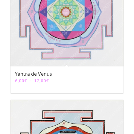
Yantra de Venus
Plage
6,00
€
–
12,00
€
de
prix :
6,00€
à
12,00€