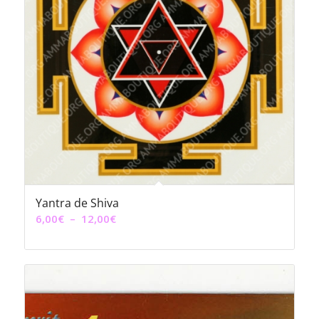
Yantra de Shiva
Plage
6,00
€
–
12,00
€
de
prix :
6,00€
à
12,00€