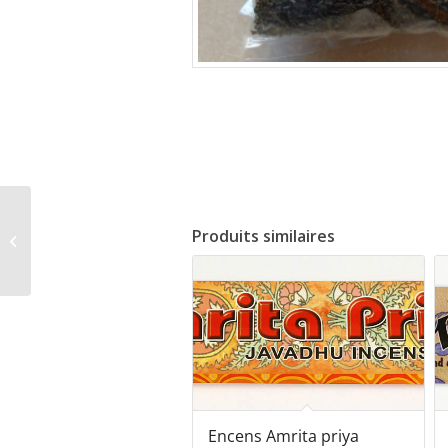
Rudraksha 4 faces sur
Produits similaires
cordon
Encens Amrita priya