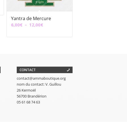
Yantra de Mercure
Plage
6,00
€
–
12,00
€
de
prix :
6,00€
à
12,00€
CONTACT
contact@ammaboutique.org
nom du contact: V. Guillou
26 Kermoël
56700 Brandérion
05 61 68 74 63