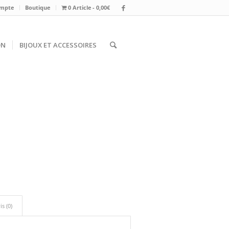
mpte
Boutique
0 Article
0,00€
ON
BIJOUX ET ACCESSOIRES
is (0)