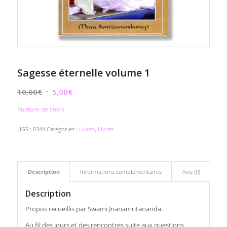
Sagesse éternelle volume 1
Le
Le
10,00
€
5,00
€
prix
prix
Rupture de stock
initial
actuel
était :
est :
UGS :
0344
Catégories :
Livres
,
Livres
10,00€.
5,00€.
Description
Informations complémentaires
Avis (0)
Description
Propos recueillis par Swami Jnanamritananda.
Au fil des jours et des rencontres suite aux questions