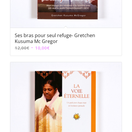
Ses bras pour seul refuge- Gretchen
Kusuma Mc Gregor
Le
Le
12,00
€
10,00
€
prix
prix
initial
actuel
était :
est :
12,00€.
10,00€.