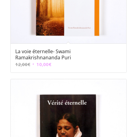
La voie éternelle- Swami
Ramakrishnananda Puri
Le
Le
12,00
€
10,00
€
prix
prix
initial
actuel
était :
est :
12,00€.
10,00€.