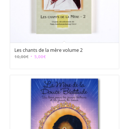
Les chants de la mère volume 2
Le
Le
10,00
€
5,00
€
prix
prix
initial
actuel
était :
est :
10,00€.
5,00€.