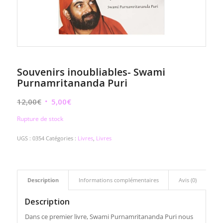
Souvenirs inoubliables- Swami
Purnamritananda Puri
Le
Le
12,00
€
5,00
€
prix
prix
Rupture de stock
initial
actuel
était :
est :
UGS :
0354
Catégories :
Livres
,
Livres
12,00€.
5,00€.
Description
Informations complémentaires
Avis (0)
Description
Dans ce premier livre, Swami Purnamritananda Puri nous