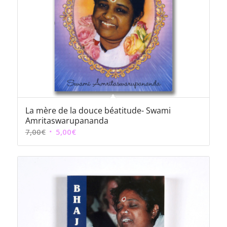
La mère de la douce béatitude- Swami
Amritaswarupananda
Le
Le
7,00
€
5,00
€
prix
prix
initial
actuel
était :
est :
7,00€.
5,00€.